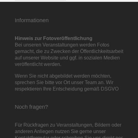
Informationen
Hinweis zur Fotoveröffentlichung
Bei unseren Veranstaltungen werden Fotos
gemacht, die zu Zwecken der Öffentlichkeitsarbeit
auf unserer Website und ggf. in sozialen Medien
veröffentlicht werden.
Wenn Sie nicht abgebildet werden möchten,
sprechen Sie bitte vor Ort unser Team an. Wir
respektieren Ihre Entscheidung gemäß DSGVO
Noch fragen?
Für Rückfragen zu Veranstaltungen, Bildern oder
anderen Anliegen nutzen Sie gerne unser
Kontaktformular
oder schreiben Sie uns direkt per